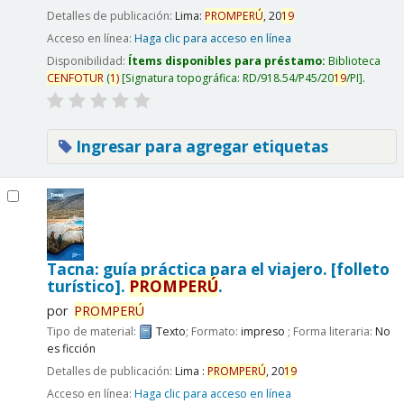
Detalles de publicación:
Lima:
PROMPERÚ
,
20
19
Acceso en línea:
Haga clic para acceso en línea
Disponibilidad:
Ítems disponibles para préstamo:
Biblioteca
CENFOTUR
(
1)
Signatura topográfica:
RD/918.54/P45/20
19
/PI
.
Ingresar para agregar etiquetas
Tacna: guía práctica para el viajero. [folleto
turístico].
PROMPERÚ
.
por
PROMPERÚ
Tipo de material:
Texto
; Formato:
impreso
; Forma literaria:
No
es ficción
Detalles de publicación:
Lima :
PROMPERÚ
,
20
19
Acceso en línea:
Haga clic para acceso en línea