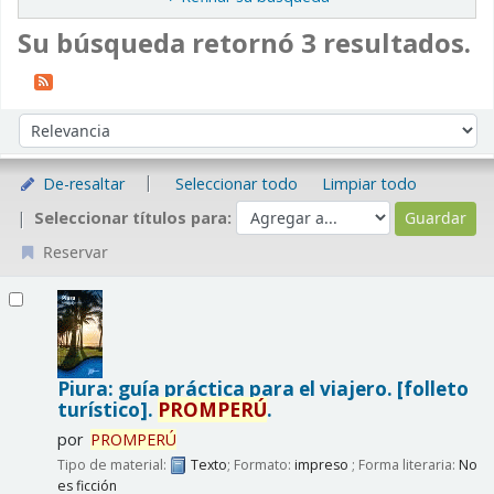
Su búsqueda retornó 3 resultados.
Ordenar
Ordenar por:
De-resaltar
Seleccionar todo
Limpiar todo
Seleccionar títulos para:
Reservar
Resultados
Piura: guía práctica para el viajero. [folleto
turístico].
PROMPERÚ
.
por
PROMPERÚ
Tipo de material:
Texto
; Formato:
impreso
; Forma literaria:
No
es ficción