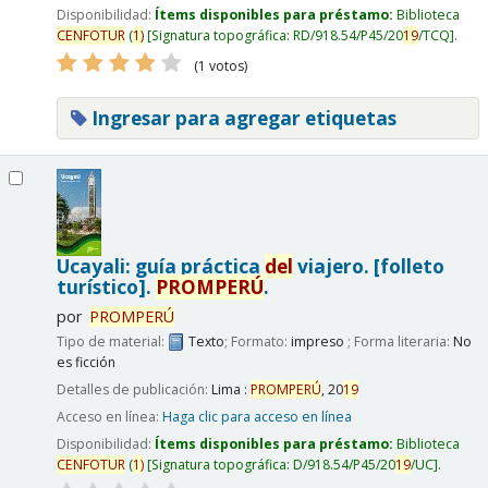
Disponibilidad:
Ítems disponibles para préstamo:
Biblioteca
CENFOTUR
(
1)
Signatura topográfica:
RD/918.54/P45/20
19
/TCQ
.
(1 votos)
Ingresar para agregar etiquetas
Ucayali: guía práctica
del
viajero. [folleto
turístico].
PROMPERÚ
.
por
PROMPERÚ
Tipo de material:
Texto
; Formato:
impreso
; Forma literaria:
No
es ficción
Detalles de publicación:
Lima :
PROMPERÚ
,
20
19
Acceso en línea:
Haga clic para acceso en línea
Disponibilidad:
Ítems disponibles para préstamo:
Biblioteca
CENFOTUR
(
1)
Signatura topográfica:
D/918.54/P45/20
19
/UC
.