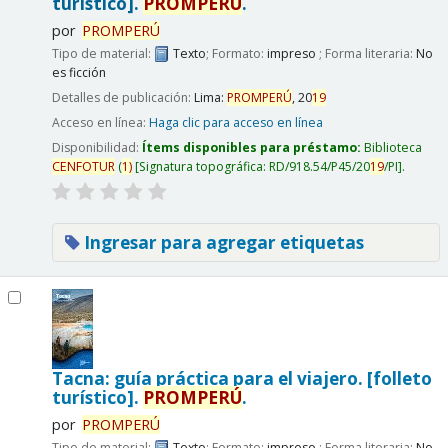
turístico].
PROMPERÚ
.
por
PROMPERÚ
Tipo de material:
Texto
; Formato:
impreso
; Forma literaria:
No
es ficción
Detalles de publicación:
Lima:
PROMPERÚ
,
20
19
Acceso en línea:
Haga clic para acceso en línea
Disponibilidad:
Ítems disponibles para préstamo:
Biblioteca
CENFOTUR
(
1)
Signatura topográfica:
RD/918.54/P45/20
19
/PI
.
Ingresar para agregar etiquetas
Tacna: guía práctica para el viajero. [folleto
turístico].
PROMPERÚ
.
por
PROMPERÚ
Tipo de material:
Texto
; Formato:
impreso
; Forma literaria:
No