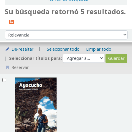
Su búsqueda retornó 5 resultados.
Ordenar
Ordenar por:
De-resaltar
Seleccionar todo
Limpiar todo
Seleccionar títulos para:
Reservar
Resultados