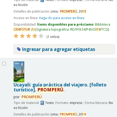
es ficción
Detalles de publicación:
Lima :
PROMPERÚ
,
20
19
Acceso en línea:
Haga clic para acceso en línea
Disponibilidad:
Ítems disponibles para préstamo:
Biblioteca
CENFOTUR
(
1)
Signatura topográfica:
RD/918.54/P45/20
19
/TCQ
.
(1 votos)
Ingresar para agregar etiquetas
Ucayali: guía práctica del viajero. [folleto
turístico].
PROMPERÚ
.
por
PROMPERÚ
Tipo de material:
Texto
; Formato:
impreso
; Forma literaria:
No
es ficción
Detalles de publicación:
Lima :
PROMPERÚ
,
20
19