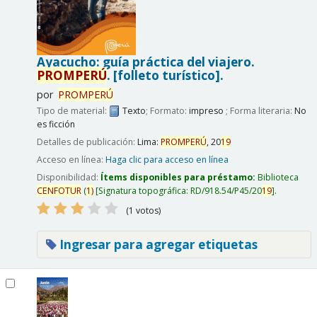
Ayacucho: guía práctica del viajero.
PROMPERÚ
.
[folleto turístico].
por
PROMPERÚ
Tipo de material:
Texto
; Formato:
impreso
; Forma literaria:
No
es ficción
Detalles de publicación:
Lima:
PROMPERÚ
,
20
19
Acceso en línea:
Haga clic para acceso en línea
Disponibilidad:
Ítems disponibles para préstamo:
Biblioteca
CENFOTUR
(
1)
Signatura topográfica:
RD/918.54/P45/20
19
.
(1 votos)
Ingresar para agregar etiquetas