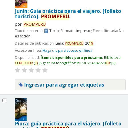
Junín: Guía práctica para el viajero. [folleto
turístico].
PROMPERÚ
.
por
PROMPERÚ
Tipo de material:
Texto
; Formato:
impreso
; Forma literaria:
No
es ficción
Detalles de publicación:
Lima:
PROMPERÚ
,
20
19
Acceso en línea:
Haga clic para acceso en línea
Disponibilidad:
Ítems disponibles para préstamo:
Biblioteca
CENFOTUR
(
1)
Signatura topográfica:
RD/918.54/P45/20
19
/JU
.
Ingresar para agregar etiquetas
Piura: guía práctica para el viajero. [folleto