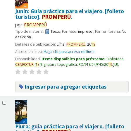
Junín: Guía práctica para el viajero. [folleto
turístico].
PROMPERÚ
.
por
PROMPERÚ
Tipo de material:
Texto
; Formato:
impreso
; Forma literaria:
No
es ficción
Detalles de publicación:
Lima:
PROMPERÚ
,
20
19
Acceso en línea:
Haga clic para acceso en línea
Disponibilidad:
Ítems disponibles para préstamo:
Biblioteca
CENFOTUR
(
1)
Signatura topográfica:
RD/918.54/P45/20
19
/JU
.
Ingresar para agregar etiquetas
Piura: guía práctica para el viajero. [folleto