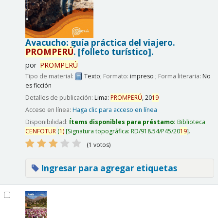
Ayacucho: guía práctica del viajero.
PROMPERÚ
.
[folleto turístico].
por
PROMPERÚ
Tipo de material:
Texto
; Formato:
impreso
; Forma literaria:
No
es ficción
Detalles de publicación:
Lima:
PROMPERÚ
,
20
19
Acceso en línea:
Haga clic para acceso en línea
Disponibilidad:
Ítems disponibles para préstamo:
Biblioteca
CENFOTUR
(
1)
Signatura topográfica:
RD/918.54/P45/20
19
.
(1 votos)
Ingresar para agregar etiquetas