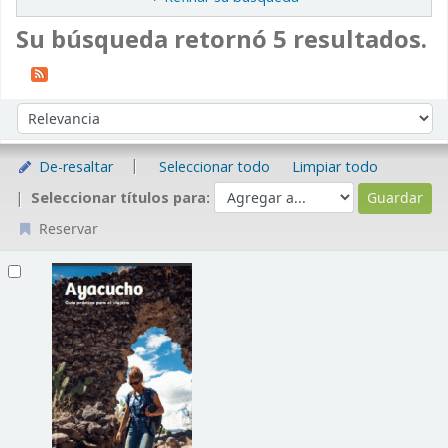
Su búsqueda retornó 5 resultados.
Ordenar
Ordenar por:
De-resaltar
Seleccionar todo
Limpiar todo
Seleccionar títulos para:
Reservar
Resultados