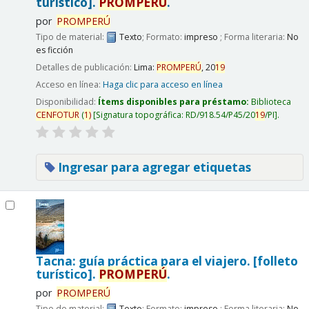
turístico].
PROMPERÚ
.
por
PROMPERÚ
Tipo de material:
Texto
; Formato:
impreso
; Forma literaria:
No
es ficción
Detalles de publicación:
Lima:
PROMPERÚ
,
20
19
Acceso en línea:
Haga clic para acceso en línea
Disponibilidad:
Ítems disponibles para préstamo:
Biblioteca
CENFOTUR
(
1)
Signatura topográfica:
RD/918.54/P45/20
19
/PI
.
Ingresar para agregar etiquetas
Tacna: guía práctica para el viajero. [folleto
turístico].
PROMPERÚ
.
por
PROMPERÚ
Tipo de material:
Texto
; Formato:
impreso
; Forma literaria:
No