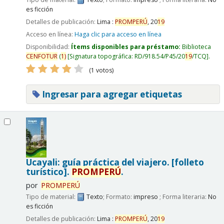
es ficción
Detalles de publicación:
Lima :
PROMPERÚ
,
20
19
Acceso en línea:
Haga clic para acceso en línea
Disponibilidad:
Ítems disponibles para préstamo:
Biblioteca
CENFOTUR
(
1)
Signatura topográfica:
RD/918.54/P45/20
19
/TCQ
.
(1 votos)
Ingresar para agregar etiquetas
Ucayali: guía práctica del viajero. [folleto
turístico].
PROMPERÚ
.
por
PROMPERÚ
Tipo de material:
Texto
; Formato:
impreso
; Forma literaria:
No
es ficción
Detalles de publicación:
Lima :
PROMPERÚ
,
20
19