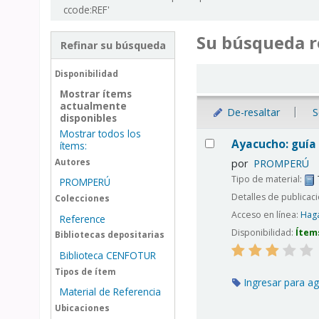
ccode:REF'
Su búsqueda r
Refinar su búsqueda
Ordenar
Disponibilidad
Mostrar ítems
actualmente
De-resaltar
S
disponibles
Mostrar todos los
Resultados
Ayacucho: guía 
ítems:
Autores
por
PROMPERÚ
Tipo de material:
PROMPERÚ
Detalles de publicac
Colecciones
Acceso en línea:
Haga
Reference
Disponibilidad:
Ítem
Bibliotecas depositarias
Biblioteca CENFOTUR
Tipos de ítem
Ingresar para ag
Material de Referencia
Ubicaciones