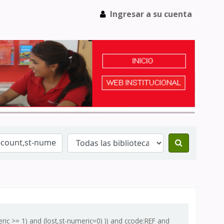
Ingresar a su cuenta
ic >= 1) and (lost,st-numeric=0) )) and ccode:REF and