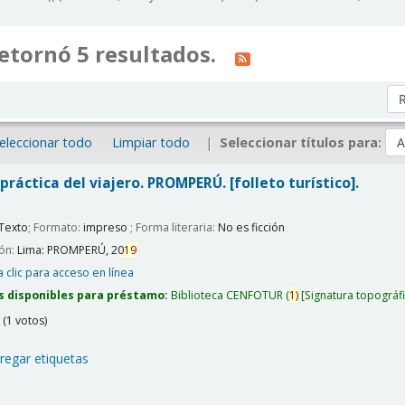
etornó 5 resultados.
Or
eleccionar todo
Limpiar todo
Seleccionar títulos para:
práctica del viajero.
PROMPERÚ.
[folleto turístico].
Texto
; Formato:
impreso
; Forma literaria:
No es ficción
ión:
Lima:
PROMPERÚ,
20
19
 clic para acceso en línea
s disponibles para préstamo:
Biblioteca CENFOTUR
(
1)
Signatura topográf
(1 votos)
regar etiquetas