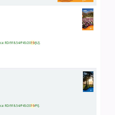
ica:
RD/918.54/P45/20
19
/JU
.
ica:
RD/918.54/P45/20
19
/PI
.