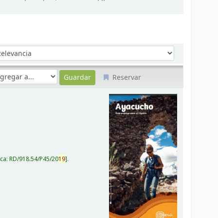
denar por:
Reservar
ica:
RD/918.54/P45/20
19
.