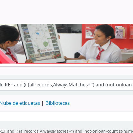
Turismo - CENFOTUR
Nube de etiquetas
Bibliotecas
EF and (( (allrecords,AlwaysMatches='') and (not-onloan-count,st-numer