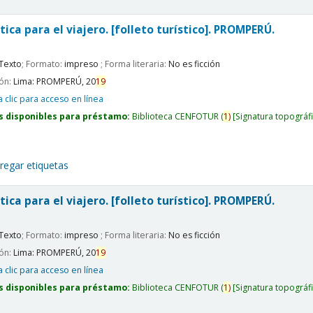
tica para el viajero. [folleto turístico].
PROMPERÚ.
Texto
; Formato:
impreso
; Forma literaria:
No es ficción
ión:
Lima:
PROMPERÚ,
20
19
 clic para acceso en línea
s disponibles para préstamo:
Biblioteca CENFOTUR
(
1)
Signatura topográf
regar etiquetas
tica para el viajero. [folleto turístico].
PROMPERÚ.
Texto
; Formato:
impreso
; Forma literaria:
No es ficción
ión:
Lima:
PROMPERÚ,
20
19
 clic para acceso en línea
s disponibles para préstamo:
Biblioteca CENFOTUR
(
1)
Signatura topográf