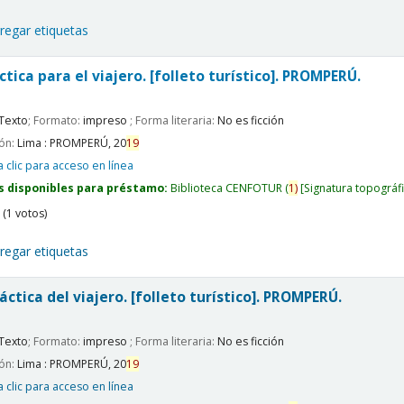
regar etiquetas
tica para el viajero. [folleto turístico].
PROMPERÚ.
Texto
; Formato:
impreso
; Forma literaria:
No es ficción
ión:
Lima :
PROMPERÚ,
20
19
 clic para acceso en línea
s disponibles para préstamo:
Biblioteca CENFOTUR
(
1)
Signatura topográf
(1 votos)
regar etiquetas
áctica del viajero. [folleto turístico].
PROMPERÚ.
Texto
; Formato:
impreso
; Forma literaria:
No es ficción
ión:
Lima :
PROMPERÚ,
20
19
 clic para acceso en línea