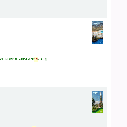
ica:
RD/918.54/P45/20
19
/TCQ
.