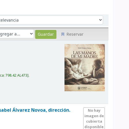
denar por:
Reservar
ica:
798.42 AL473
.
Isabel Álvarez Novoa, dirección.
No hay
imagen de
cubierta
disponible