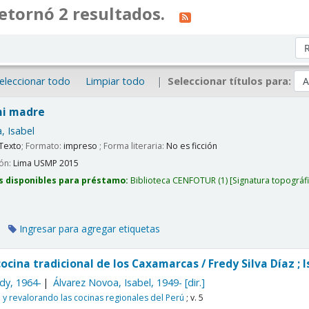
etornó 2 resultados.
Or
eleccionar todo
Limpiar todo
Seleccionar títulos para:
mi madre
, Isabel
Texto
; Formato:
impreso
; Forma literaria:
No es ficción
ión:
Lima
USMP
2015
s disponibles para préstamo:
Biblioteca CENFOTUR
(1)
Signatura topográf
Ingresar para agregar etiquetas
cocina tradicional de los Caxamarcas /
Fredy Silva Díaz ; 
edy
, 1964-
Álvarez Novoa, Isabel
, 1949-
[dir.]
y revalorando las cocinas regionales del Perú
; v. 5