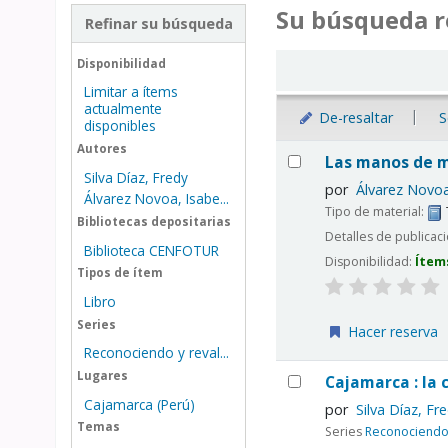
Su búsqueda r
Refinar su búsqueda
Ordenar
Disponibilidad
Limitar a ítems
actualmente
De-resaltar
S
disponibles
Resultados
Autores
Las manos de 
Silva Díaz, Fredy
por
Álvarez Novoa
Álvarez Novoa, Isabe...
Tipo de material:
Bibliotecas depositarias
Detalles de publicac
Biblioteca CENFOTUR
Disponibilidad:
Ítem
Tipos de ítem
Libro
Series
Hacer reserva
Reconociendo y reval...
Lugares
Cajamarca : la 
Cajamarca (Perú)
por
Silva Díaz, Fr
Temas
Series
Reconociendo 