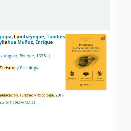
quipa,
La
mbayeque, Tumbes
yl
la
hua Muñoz, Enrique
z Angulo, Enrique
, 1975-
Turismo
y Psicología
unicación,
Turismo
y
Psicología,
2017
ica:
641.5985/A45/t.2
.