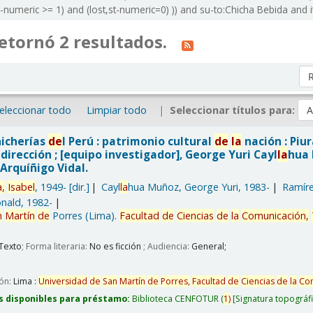
t-numeric >= 1) and (lost,st-numeric=0) )) and su-to:Chicha Bebida and 
etornó 2 resultados.
Or
eleccionar todo
Limpiar todo
Seleccionar títulos para:
hicherías
de
l Perú : patrimonio cultural
de
la
nación : Piur
dirección ; [equipo investigador], George Yuri Cayl
la
hua 
Arquíñigo Vidal.
,
Isabel
, 1949-
[dir.]
Cayl
la
hua Muñoz, George Yuri
, 1983-
Ramíre
onald
, 1982-
n
Martín
de
Porres (Lima).
Facultad
de
Ciencias
de
la
Comunicación,
Texto
; Forma literaria:
No es ficción
; Audiencia:
General;
ión:
Lima :
Universidad
de
San
Martín
de
Porres,
Facultad
de
Ciencias
de
la
Com
s disponibles para préstamo:
Biblioteca CENFOTUR
(
1)
Signatura topográf