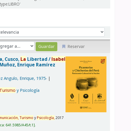
itype:LIBRO'
denar por:
Reservar
a, Cusco,
La
Libertad /
Isabel
Muñoz, Enrique Ramírez
z Angulo, Enrique
, 1975-
Turismo
y Psicología
unicación,
Turismo
y
Psicología,
2017
ica:
641.5985/A45/t.1
.