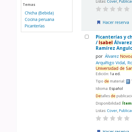
Listas:
Cover
,
Publica
Temas
Chicha (Bebida)
Cocina peruana
Hacer reserva
Picanterías
Picanterías y c
/
Isabel
Álvare
Ramírez Angulo
por
Álvarez
Novoa
Arquíñigo Vidal, R
Universidad
de
Sa
Edición:
1a ed.
Tipo
de
material:
Idioma:
Español
De
talles
de
publicac
Disponibilidad:
Ítem
Listas:
Cover
,
Publica
Hacer reserva