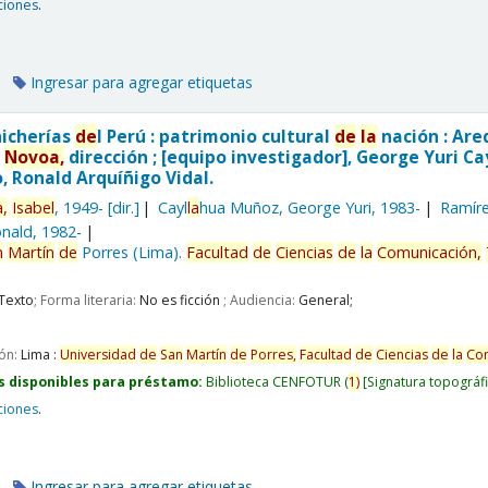
ciones
.
Ingresar para agregar etiquetas
hicherías
de
l Perú : patrimonio cultural
de
la
nación : Are
z
Novoa,
dirección ; [equipo investigador], George Yuri Ca
, Ronald Arquíñigo Vidal.
,
Isabel
, 1949-
[dir.]
Cayl
la
hua Muñoz, George Yuri
, 1983-
Ramíre
onald
, 1982-
n
Martín
de
Porres (Lima).
Facultad
de
Ciencias
de
la
Comunicación,
Texto
; Forma literaria:
No es ficción
; Audiencia:
General;
ión:
Lima :
Universidad
de
San
Martín
de
Porres,
Facultad
de
Ciencias
de
la
Com
s disponibles para préstamo:
Biblioteca CENFOTUR
(
1)
Signatura topográf
ciones
.
Ingresar para agregar etiquetas