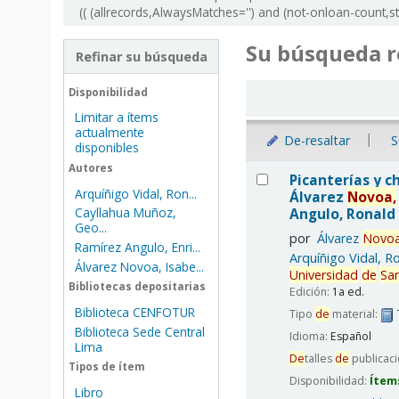
(( (allrecords,AlwaysMatches='') and (not-onloan-count,s
Su búsqueda r
Refinar su búsqueda
Ordenar
Disponibilidad
Limitar a ítems
actualmente
De-resaltar
S
disponibles
Resultados
Autores
Picanterías y c
Arquíñigo Vidal, Ron...
Álvarez
Novoa,
Angulo, Ronald 
Cayllahua Muñoz,
Geo...
por
Álvarez
Novoa
Ramírez Angulo, Enri...
Arquíñigo Vidal, R
Álvarez Novoa, Isabe...
Universidad
de
Sa
Bibliotecas depositarias
Edición:
1a ed.
Biblioteca CENFOTUR
Tipo
de
material:
Biblioteca Sede Central
Idioma:
Español
Lima
De
talles
de
publicac
Tipos de ítem
Disponibilidad:
Ítem
Libro