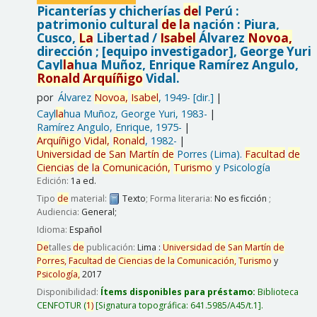
Picanterías y chicherías
de
l Perú :
patrimonio cultural
de
la
nación : Piura,
Cusco,
La
Libertad /
Isabel
Álvarez
Novoa,
dirección ; [equipo investigador], George Yuri
Cayl
la
hua Muñoz, Enrique Ramírez Angulo,
Ronald
Arquíñigo
Vidal.
por
Álvarez
Novoa,
Isabel
, 1949-
[dir.]
Cayl
la
hua Muñoz, George Yuri
, 1983-
Ramírez Angulo, Enrique
, 1975-
Arquíñigo
Vidal,
Ronald
, 1982-
Universidad
de
San
Martín
de
Porres (Lima).
Facultad
de
Ciencias
de
la
Comunicación,
Turismo
y Psicología
Edición:
1a ed.
Tipo
de
material:
Texto
; Forma literaria:
No es ficción
;
Audiencia:
General;
Idioma:
Español
De
talles
de
publicación:
Lima :
Universidad
de
San
Martín
de
Porres,
Facultad
de
Ciencias
de
la
Comunicación,
Turismo
y
Psicología,
2017
Disponibilidad:
Ítems disponibles para préstamo:
Biblioteca
CENFOTUR
(
1)
Signatura topográfica:
641.5985/A45/t.1
.