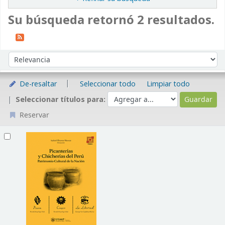
Su búsqueda retornó 2 resultados.
Ordenar
Ordenar por:
De-resaltar
Seleccionar todo
Limpiar todo
Seleccionar títulos para:
Reservar
Resultados