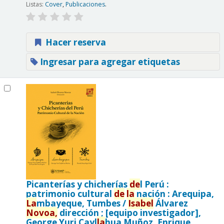
Listas:
Cover
,
Publicaciones
.
Hacer reserva
Ingresar para agregar etiquetas
Picanterías y chicherías
de
l Perú :
patrimonio cultural
de
la
nación : Arequipa,
La
mbayeque, Tumbes /
Isabel
Álvarez
Novoa,
dirección ; [equipo investigador],
George Yuri Cayl
la
hua Muñoz, Enrique