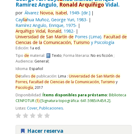
Ramírez Angulo,
Ronald
Arquíñigo
Vidal.
por
Álvarez
Novoa,
Isabel
, 1949-
[dir.]
Cayl
la
hua Muñoz, George Yuri
, 1983-
Ramírez Angulo, Enrique
, 1975-
Arquíñigo
Vidal,
Ronald
, 1982-
Universidad
de
San
Martín
de
Porres (Lima).
Facultad
de
Ciencias
de
la
Comunicación,
Turismo
y Psicología
Edición:
1a ed.
Tipo
de
material:
Texto
; Forma literaria:
No es ficción
;
Audiencia:
General;
Idioma:
Español
De
talles
de
publicación:
Lima :
Universidad
de
San
Martín
de
Porres,
Facultad
de
Ciencias
de
la
Comunicación,
Turismo
y
Psicología,
2017
Disponibilidad:
Ítems disponibles para préstamo:
Biblioteca
CENFOTUR
(
1)
Signatura topográfica:
641.5985/A45/t.2
.
Listas:
Cover
,
Publicaciones
.
Hacer reserva