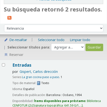
Su búsqueda retornó 2 resultados.
Ordenar
Ordenar por:
De-resaltar
Seleccionar todo
Limpiar todo
Seleccionar títulos para:
Reservar
Resultados
Entradas
por
Gispert, Carlos dirección
Series
La gran cocina paso a paso
. 1
Tipo de material:
Texto
Idioma:
Español
Detalles de publicación:
Barcelona :
Océano,
1994
Disponibilidad:
Ítems disponibles para préstamo:
Biblioteca
CENFOTUR
(2)
Signatura topográfica:
641.59 G/1, ..
.