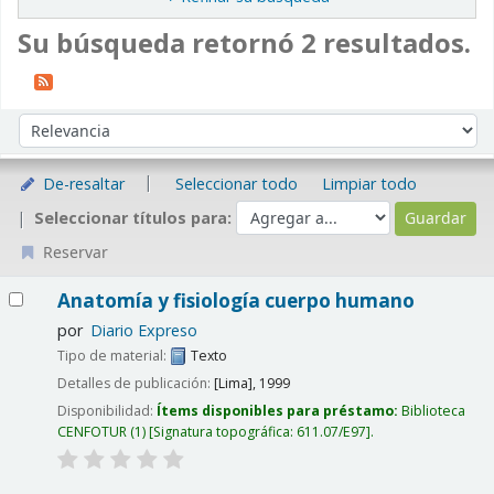
Su búsqueda retornó 2 resultados.
Ordenar
Ordenar por:
De-resaltar
Seleccionar todo
Limpiar todo
Seleccionar títulos para:
Reservar
Resultados
Anatomía y fisiología cuerpo humano
por
Diario Expreso
Tipo de material:
Texto
Detalles de publicación:
[Lima],
1999
Disponibilidad:
Ítems disponibles para préstamo:
Biblioteca
CENFOTUR
(1)
Signatura topográfica:
611.07/E97
.