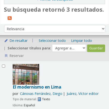
Su búsqueda retornó 3 resultados.
Ordenar
Ordenar por:
De-resaltar
Seleccionar todo
Limpiar todo
Seleccionar títulos para:
Reservar
Resultados
El modernismo en Lima
por
Cánovas Ferrández, Diego
Juárez, Víctor editor
Tipo de material:
Texto
Idioma:
Español