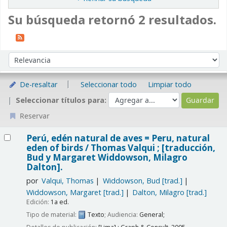
Su búsqueda retornó 2 resultados.
Ordenar
Ordenar por:
De-resaltar
Seleccionar todo
Limpiar todo
Seleccionar títulos para:
Reservar
Resultados
Perú, edén natural de aves = Peru, natural
eden of birds /
Thomas Valqui ; [traducción,
Bud y Margaret Widdowson, Milagro
Dalton].
por
Valqui, Thomas
Widdowson, Bud
[trad.]
Widdowson, Margaret
[trad.]
Dalton, Milagro
[trad.]
Edición:
1a ed.
Tipo de material:
Texto
; Audiencia:
General;