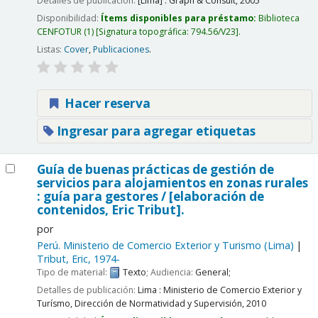
Detalles de publicación:
[Lima] :
Graph & Consult,
2005
Disponibilidad:
Ítems disponibles para préstamo:
Biblioteca
CENFOTUR
(1)
Signatura topográfica:
794.56/V23
.
Listas:
Cover
,
Publicaciones
.
Hacer reserva
Ingresar para agregar etiquetas
Guía de buenas prácticas de gestión de
servicios para alojamientos en zonas rurales
: guía para gestores /
[elaboración de
contenidos, Eric Tribut].
por
Perú. Ministerio de Comercio Exterior y Turismo (Lima)
Tribut, Eric
, 1974-
Tipo de material:
Texto
; Audiencia:
General;
Detalles de publicación:
Lima :
Ministerio de Comercio Exterior y
Turísmo, Dirección de Normatividad y Supervisión,
2010