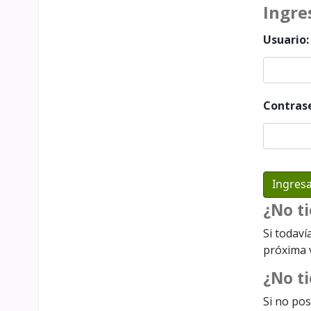
Ingre
Usuario:
Contras
¿No t
Si todaví
próxima v
¿No ti
Si no pos