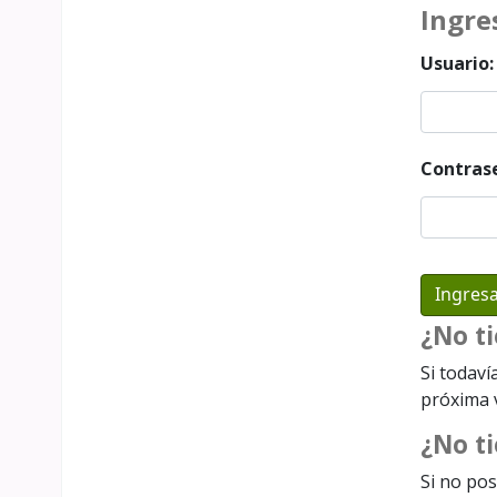
Ingre
Usuario:
Contras
¿No t
Si todaví
próxima v
¿No ti
Si no pos