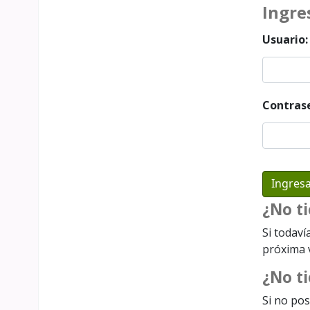
Ingre
Usuario:
Contras
¿No t
Si todaví
próxima v
¿No ti
Si no pos