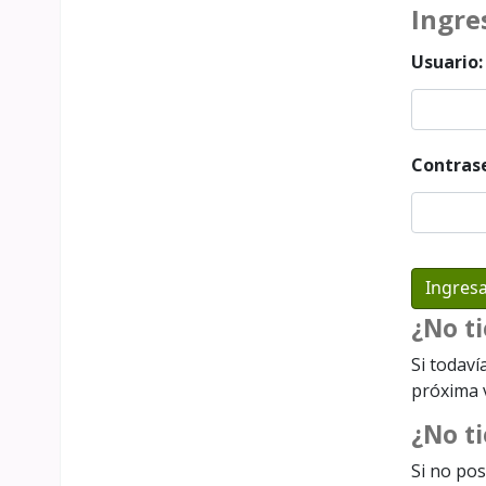
Ingre
Usuario:
Contras
¿No t
Si todaví
próxima v
¿No ti
Si no pos