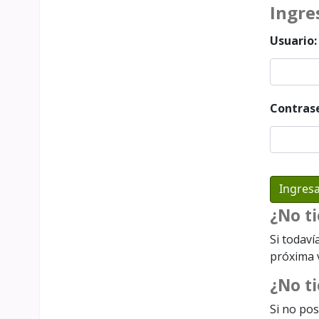
Ingre
Usuario:
Contras
¿No t
Si todaví
próxima v
¿No ti
Si no pos