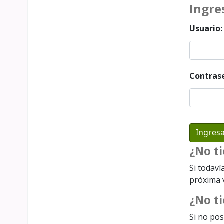
Ingre
Usuario:
Contras
¿No t
Si todaví
próxima v
¿No ti
Si no pos