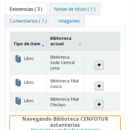
Existencias
( 3 )
Notas de título ( 1 )
Comentarios ( 1 )
Imágenes
Biblioteca
Tipo de ítem
actual
Existencias
Biblioteca
Libro
Sede Central
Lima
Biblioteca Filial
Libro
Cusco
Biblioteca Filial
Libro
Chiclayo
Navegando Biblioteca CENFOTUR
estanterías
(Oculta el nave
Cerrar el navegador de estanterías