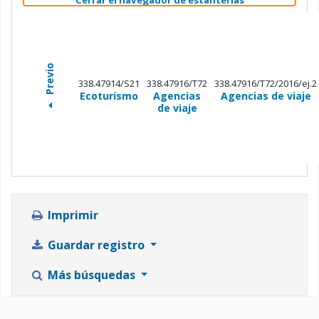
Previo
338.47914/S21
338.47916/T72
338.47916/T72/2016/ej.2
Ecoturismo
Agencias
Agencias de viaje
de viaje
Imprimir
Guardar registro
Más búsquedas