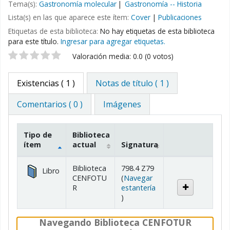
Tema(s):
Gastronomía molecular
Gastronomía -- Historia
Lista(s) en las que aparece este ítem:
Cover
|
Publicaciones
Etiquetas de esta biblioteca:
No hay etiquetas de esta biblioteca
para este título.
Ingresar para agregar etiquetas.
Valoración
Valoración media: 0.0 (0 votos)
Existencias
( 1 )
Notas de título ( 1 )
Comentarios ( 0 )
Imágenes
Tipo de
Biblioteca
ítem
actual
Signatura
Existencias
Biblioteca
798.4 Z79
Libro
CENFOTU
(
Navegar
R
estantería
(Abre debajo)
)
Navegando Biblioteca CENFOTUR