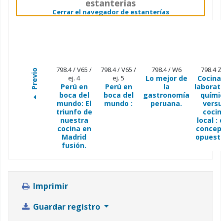
estanterías
(Oculta el nave
Cerrar el navegador de estanterías
798.4 / V65 /
798.4 / V65 /
798.4 / W6
798.4 
Previo
ej. 4
ej. 5
Lo mejor de
Cocina
Perú en
Perú en
la
laborat
boca del
boca del
gastronomía
quími
mundo: El
mundo :
peruana.
vers
triunfo de
coci
nuestra
local :
cocina en
concep
Madrid
opuest
fusión.
Imprimir
Guardar registro