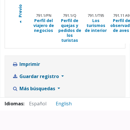
Previo
791.1/PN
791.1/Q
791.1/T95
791.11 A9
Perfil del
Perfil de
Los
Perfil de
viajero de
quejas y
turismos
observad
negocios
pedidos de
de interior
de aves 
los
turistas
Imprimir
Guardar registro
Más búsquedas
Idiomas:
Español
English