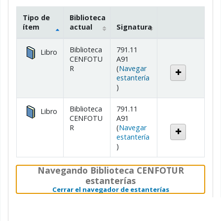
Tipo de
Biblioteca
ítem
actual
Signatura
Existencias
Biblioteca
791.11
Libro
CENFOTU
A91
R
(
Navegar
estantería
(Abre debajo)
)
Biblioteca
791.11
Libro
CENFOTU
A91
R
(
Navegar
estantería
(Abre debajo)
)
Navegando Biblioteca CENFOTUR
estanterías
(Oculta el nave
Cerrar el navegador de estanterías