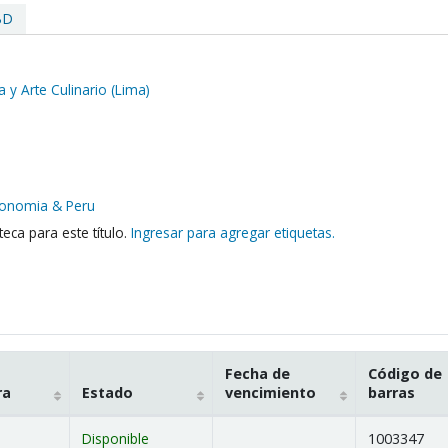
BD
a y Arte Culinario (Lima)
ronomia & Peru
eca para este título.
Ingresar para agregar etiquetas.
Fecha de
Código de
ra
Estado
vencimiento
barras
Disponible
1003347