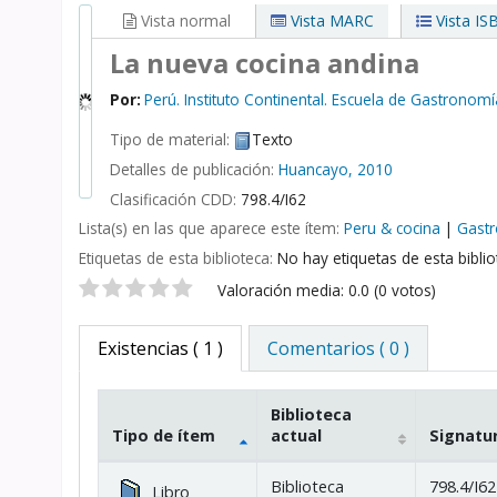
Vista normal
Vista MARC
Vista IS
La nueva cocina andina
Por:
Perú. Instituto Continental. Escuela de Gastronomí
Tipo de material:
Texto
Detalles de publicación:
Huancayo,
2010
Clasificación CDD:
798.4/I62
Lista(s) en las que aparece este ítem:
Peru & cocina
|
Gast
Etiquetas de esta biblioteca:
No hay etiquetas de esta bibliot
Valoración
Valoración media: 0.0 (0 votos)
Existencias
( 1 )
Comentarios ( 0 )
Biblioteca
Tipo de ítem
actual
Signatu
Existencias
Biblioteca
798.4/I62
Libro