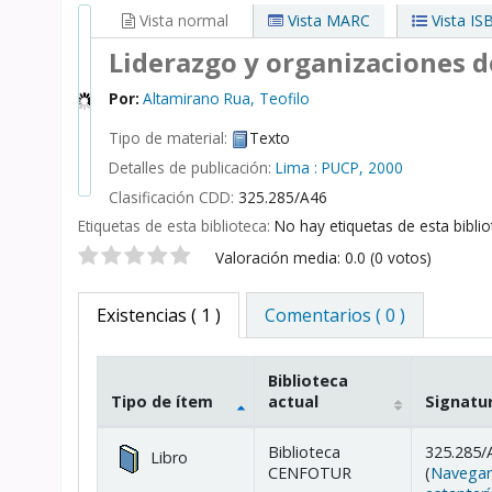
Vista normal
Vista MARC
Vista IS
Liderazgo y organizaciones 
Por:
Altamirano Rua, Teofilo
Tipo de material:
Texto
Detalles de publicación:
Lima :
PUCP,
2000
Clasificación CDD:
325.285/A46
Etiquetas de esta biblioteca:
No hay etiquetas de esta bibliot
Valoración
Valoración media: 0.0 (0 votos)
Existencias
( 1 )
Comentarios ( 0 )
Biblioteca
Tipo de ítem
actual
Signatu
Existencias
Biblioteca
325.285/
Libro
CENFOTUR
(
Navegar