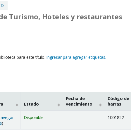
BD
de Turismo, Hoteles y restaurantes
blioteca para este título.
Ingresar para agregar etiquetas.
Fecha de
Código de
ra
Estado
vencimiento
barras
avegar
Disponible
1001822
(Abre debajo)
a
)