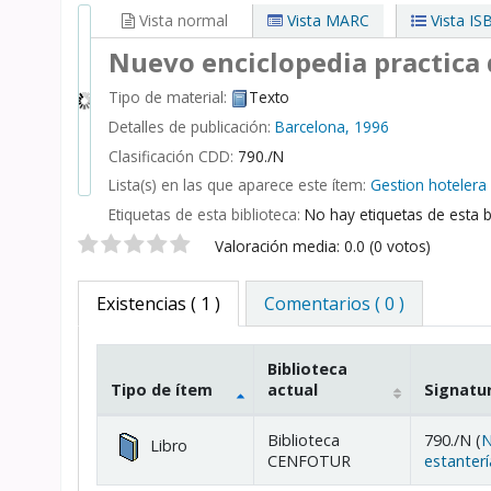
Vista normal
Vista MARC
Vista IS
Nuevo enciclopedia practica 
Tipo de material:
Texto
Detalles de publicación:
Barcelona,
1996
Clasificación CDD:
790./N
Lista(s) en las que aparece este ítem:
Gestion hotelera
Etiquetas de esta biblioteca:
No hay etiquetas de esta bi
Valoración
Valoración media: 0.0 (0 votos)
Existencias
( 1 )
Comentarios ( 0 )
Biblioteca
Tipo de ítem
actual
Signatu
Existencias
Biblioteca
790./N (
N
Libro
CENFOTUR
estanterí