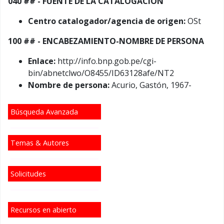
040 ## - FUENTE DE LA CATALOGACIÓN
Centro catalogador/agencia de origen:
OSt
100 ## - ENCABEZAMIENTO-NOMBRE DE PERSONA
Enlace:
http://info.bnp.gob.pe/cgi-
bin/abnetclwo/O8455/ID63128afe/NT2
Nombre de persona:
Acurio, Gastón, 1967-
Búsqueda Avanzada
Temas & Autores
Solicitudes
Recursos en abierto