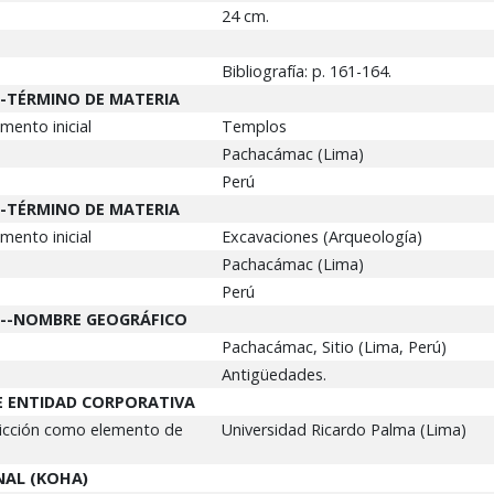
24 cm.
Bibliografía: p. 161-164.
--TÉRMINO DE MATERIA
ento inicial
Templos
Pachacámac (Lima)
Perú
--TÉRMINO DE MATERIA
ento inicial
Excavaciones (Arqueología)
Pachacámac (Lima)
Perú
IA--NOMBRE GEOGRÁFICO
Pachacámac, Sitio (Lima, Perú)
Antigüedades.
E ENTIDAD CORPORATIVA
dicción como elemento de
Universidad Ricardo Palma (Lima)
NAL (KOHA)