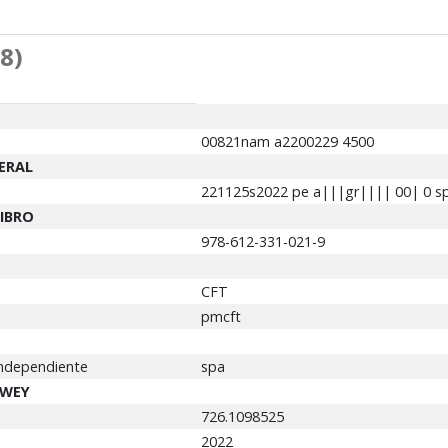
8)
00821nam a2200229 4500
NERAL
221125s2022 pe a|||gr|||| 00| 0 s
LIBRO
978-612-331-021-9
CFT
pmcft
independiente
spa
EWEY
726.1098525
2022