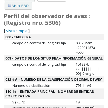
Vista ISBD
Perfil del observador de aves :
(Registro nro. 5306)
[
vista simple
]
Detalles MARC
000 -CABECERA
campo de control de longitud fija
00373nam
a22001457a
4500
008 - DATOS DE LONGITUD FIJA--INFORMACIÓN GENERAL
campo de control de longitud fija
151227b
xxu||||| ||||
00| 0 eng d
082 ## - NÚMERO DE LA CLASIFICACIÓN DECIMAL DEWEY
Número de clasificación
791.11 A91
110 1# - ENTRADA PRINCIPAL--NOMBRE DE ENTIDAD
CORPORATIVA
9 (RLIN)
19