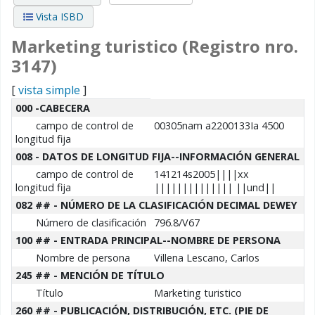
Vista ISBD
Marketing turistico (Registro nro.
3147)
[
vista simple
]
Detalles MARC
000 -CABECERA
campo de control de
00305nam a2200133Ia 4500
longitud fija
008 - DATOS DE LONGITUD FIJA--INFORMACIÓN GENERAL
campo de control de
141214s2005||||xx
longitud fija
|||||||||||||| ||und||
082 ## - NÚMERO DE LA CLASIFICACIÓN DECIMAL DEWEY
Número de clasificación
796.8/V67
100 ## - ENTRADA PRINCIPAL--NOMBRE DE PERSONA
Nombre de persona
Villena Lescano, Carlos
245 ## - MENCIÓN DE TÍTULO
Título
Marketing turistico
260 ## - PUBLICACIÓN, DISTRIBUCIÓN, ETC. (PIE DE