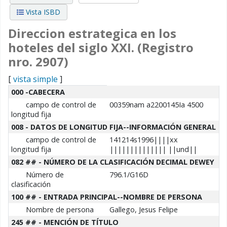
Vista ISBD
Direccion estrategica en los
hoteles del siglo XXI. (Registro
nro. 2907)
[
vista simple
]
Detalles MARC
000 -CABECERA
campo de control de
00359nam a2200145Ia 4500
longitud fija
008 - DATOS DE LONGITUD FIJA--INFORMACIÓN GENERAL
campo de control de
141214s1996||||xx
longitud fija
|||||||||||||| ||und||
082 ## - NÚMERO DE LA CLASIFICACIÓN DECIMAL DEWEY
Número de
796.1/G16D
clasificación
100 ## - ENTRADA PRINCIPAL--NOMBRE DE PERSONA
Nombre de persona
Gallego, Jesus Felipe
245 ## - MENCIÓN DE TÍTULO