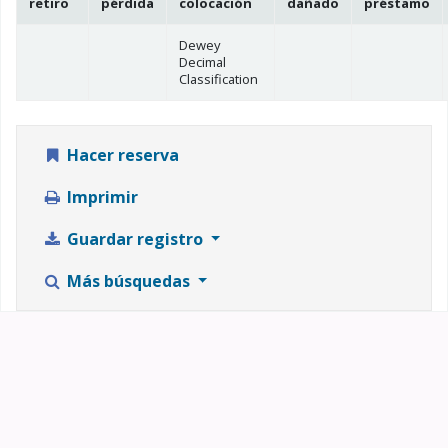
retiro
pérdida
colocación
dañado
préstamo
Dewey
Decimal
Classification
Hacer reserva
Imprimir
Guardar registro
Más búsquedas