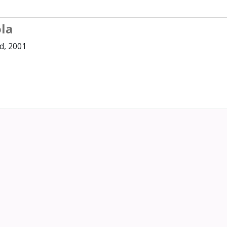
ola
id, 2001